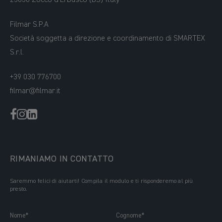
25030 Zocco d’Erbusco (BS) Italy
Filmar S.P.A
Società soggetta a direzione e coordinamento di SMARTEX
S.r.l.
+39 030 776700
filmar@filmar.it
RIMANIAMO IN CONTATTO
Saremmo felici di aiutarti! Compila il modulo e ti risponderemo al più
presto.